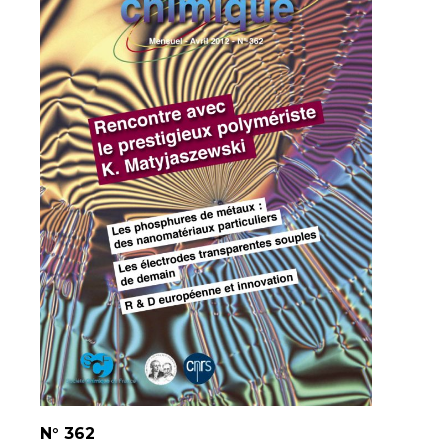
N°
362