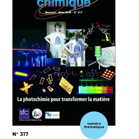
numéro
thématique
N°
317