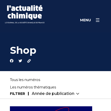
Skip
Cookies management panel
to
content
MENU
Shop
Tous les numéros
Les numéros thématiques
FILTRER