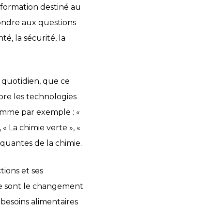
information destiné au
pondre aux questions
é, la sécurité, la
 quotidien, que ce
core les technologies
 comme par exemple : «
 « La chimie verte », «
rquantes de la chimie.
tions et ses
e sont le changement
s besoins alimentaires