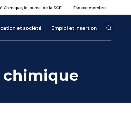
té Chimique, le journal de la SCF
Espace membre
cation et société
Emploi et insertion
n chimique