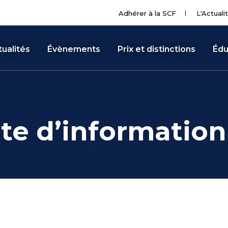
Adhérer à la SCF
L'Actuali
ualités
Évènements
Prix et distinctions
Édu
te d’informatio