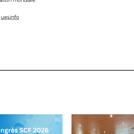
lation mondiale.
ues.info