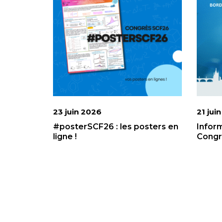
23 juin 2026
21 jui
#posterSCF26 : les posters en
Infor
ligne !
Congr