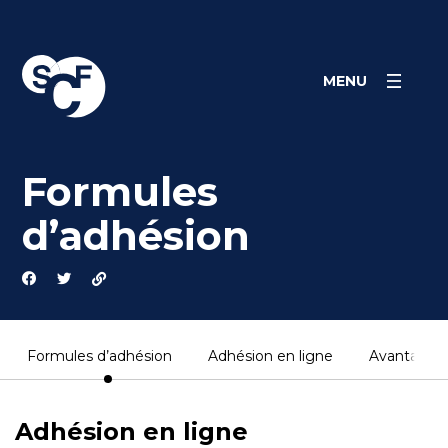
Skip
Panneau de gestion des cookies
to
content
MENU
Formules
d’adhésion
Formules d’adhésion
Adhésion en ligne
Avantages
Adhésion en ligne