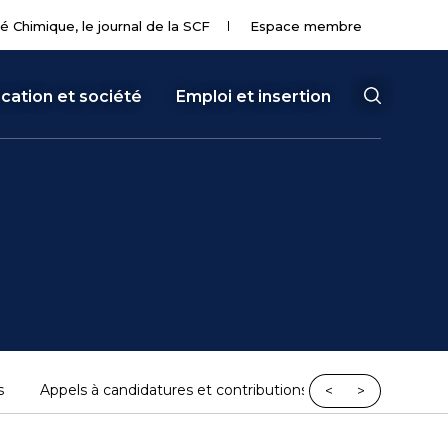
té Chimique, le journal de la SCF
Espace membre
cation et société
Emploi et insertion
s
Appels à candidatures et contributions
<
>