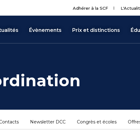
Adhérer à la SCF
L'Actuali
ualités
Évènements
Prix et distinctions
Édu
rdination
Contacts
Newsletter DCC
Congrès et écoles
Offre