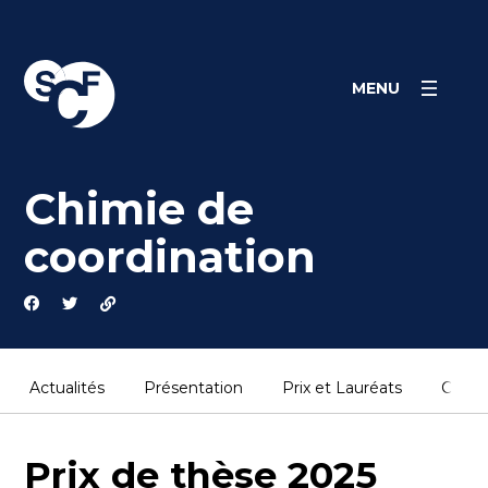
Skip
Panneau de gestion des cookies
to
content
MENU
Chimie de
coordination
Actualités
Présentation
Prix et Lauréats
Conta
Prix de thèse 2025