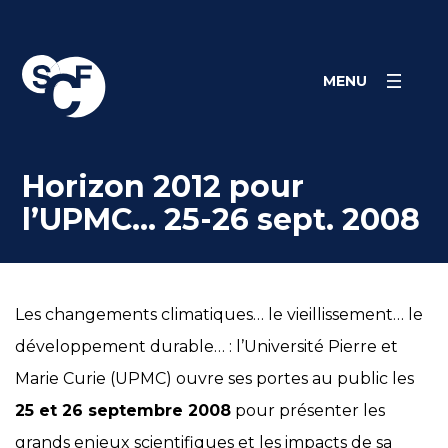
Skip
Panneau de gestion des cookies
to
content
MENU
Horizon 2012 pour
l’UPMC… 25-26 sept. 2008
Les changements climatiques… le vieillissement… le
développement durable… : l’Université Pierre et
Marie Curie (UPMC) ouvre ses portes au public les
25 et 26 septembre 2008
pour présenter les
grands enjeux scientifiques et les impacts de sa