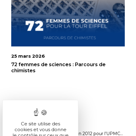
25 mars 2026
72 femmes de sciences : Parcours de
chimistes
Ce site utilise des
cookies et vous donne
Accueil
>
Actualités
>
Horizon 2012 pour l’UPMC…
le contrôle sur ceux que