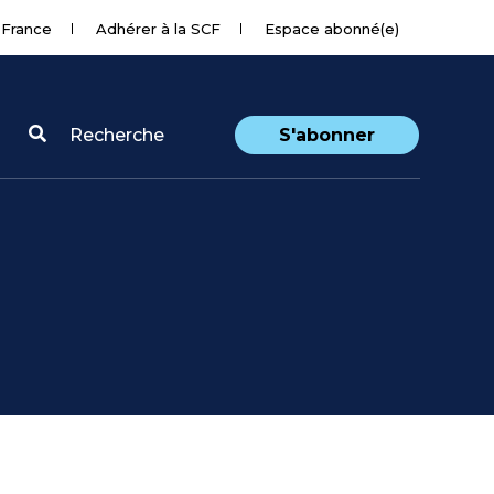
 France
Adhérer à la SCF
Espace abonné(e)
Recherche
S'abonner