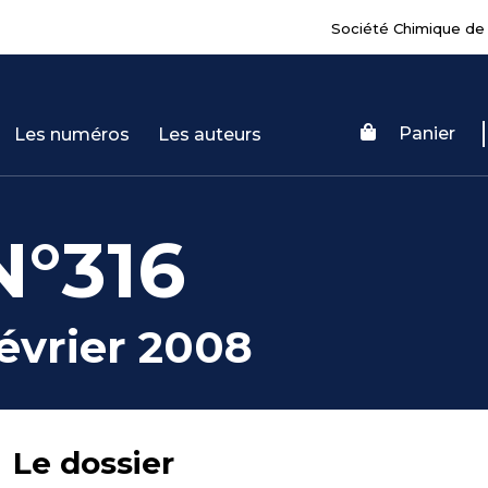
Société Chimique de
Panier
Les numéros
Les auteurs
N°316
évrier 2008
Le dossier