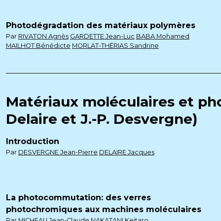
Photodégradation des matériaux polymères
Par
RIVATON Agnès
GARDETTE Jean-Luc
BABA Mohamed
MAILHOT Bénédicte
MORLAT-THÉRIAS Sandrine
Matériaux moléculaires et pho
Delaire et J.-P. Desvergne)
Introduction
Par
DESVERGNE Jean-Pierre
DELAIRE Jacques
La photocommutation: des verres
photochromiques aux machines moléculaires
Par
MICHEAU Jean-Claude
NAKATANI Keitaro