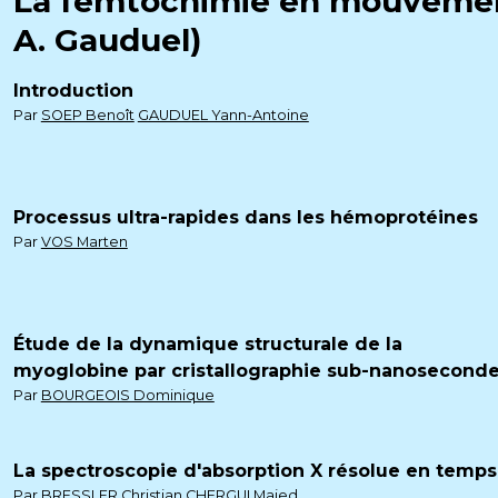
La femtochimie en mouvement 
A. Gauduel)
Introduction
Par
SOEP Benoît
GAUDUEL Yann-Antoine
Processus ultra-rapides dans les hémoprotéines
Par
VOS Marten
Étude de la dynamique structurale de la
myoglobine par cristallographie sub-nanosecond
Par
BOURGEOIS Dominique
La spectroscopie d'absorption X résolue en temps
Par
BRESSLER Christian
CHERGUI Majed