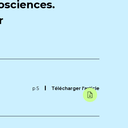
osciences.
r
p 5
Télécharger l'article