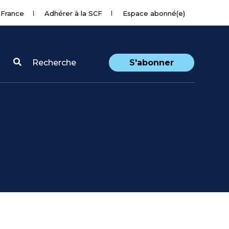
 France
Adhérer à la SCF
Espace abonné(e)
Recherche
S'abonner