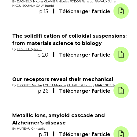
By
DACHEUX Nicolas
CLAVIER Nicolas
PODOR Renaud
RAVAUX Johann
NKOU BOUALA GALY Ingrid
p 15
Télécharger l'article
The solidifi cation of colloidal suspensions:
from materials science to biology
By
DEVILLE Sylvain
p 20
Télécharger l'article
Our receptors reveal their mechanics!
By
FLOQUET Nicolas
LOUET Maxime
CHARLIER Landry
MARTINEZ Jean
p 26
Télécharger l'article
Metallic ions, amyloid cascade and
Alzheimer’s disease
By
HUREAU Christelle
p 31
Télécharger l'article