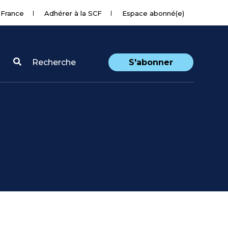
 France
Adhérer à la SCF
Espace abonné(e)
Recherche
S'abonner