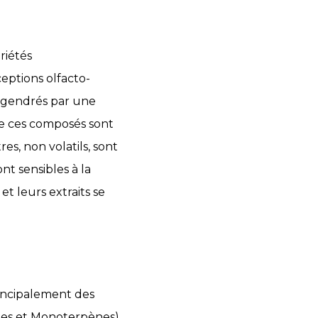
riétés
eptions olfacto-
engendrés par une
de ces composés sont
res, non volatils, sont
t sensibles à la
et leurs extraits se
rincipalement des
es et Monoterpènes
)