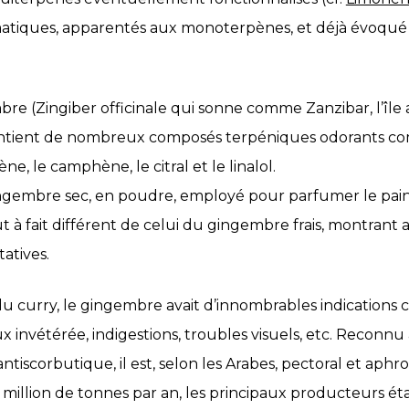
tiques, apparentés aux monoterpènes, et déjà évoqué ave
e (Zingiber officinale qui sonne comme Zanzibar, l’île 
ntient de nombreux composés terpéniques odorants com
e, le camphène, le citral et le linalol.
ingembre sec, en poudre, employé pour parfumer le pain 
 à fait différent de celui du gingembre frais, montrant a
atives.
du curry, le gingembre avait d’innombrables indications 
x invétérée, indigestions, troubles visuels, etc. Recon
antiscorbutique, il est, selon les Arabes, pectoral et aphr
million de tonnes par an, les principaux producteurs étan