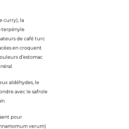
curry), la
-terpényle
ateurs de café turc
iacées en croquent
douleurs d’estomac
néral.
eux aldéhydes, le
ondre avec le safrole
in.
aient pour
 (Cinnamomum verum)