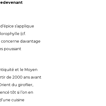
 redevenant
 d’épice s’applique
orophylle (cf.
be concerne davantage
bes poussant
ntiquité et le Moyen
tir de 2000 ans avant
rient du giroflier,
ncé tôt si l’on en
 d’une cuisine