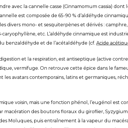
ondre avec la cannelle casse (Cinnamomum cassia) dont l
 cannelle est composée de 65-90 % d’aldéhyde cinnamiqu
 les divers mono- et sesquiterpènes et dérivés : camphr
β-caryophyllène, etc. L’aldéhyde cinnamique est indust
du benzaldéhyde et de l’acétaldéhyde (cf.
Acide acétiqu
igestion et la respiration, est antiseptique (active contre 
dique, vermifuge. On retrouve cette épice dans le fame
t les avatars contemporains, latins et germaniques, réch
ique voisin, mais une fonction phénol, l’eugénol est co
ar macération des boutons floraux du giroflier, Syzygiu
 des Moluques, puis entraînement à la vapeur du macérat