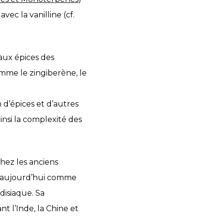
c la vanilline (cf.
aux épices des
me le zingiberène, le
d’épices et d’autres
insi la complexité des
chez les anciens
nu aujourd’hui comme
odisiaque. Sa
t l’Inde, la Chine et