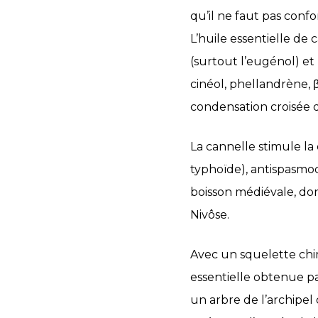
qu’il ne faut pas conf
L’huile essentielle de
(surtout l’eugénol) et
cinéol, phellandrène, 
condensation croisée 
La cannelle stimule la d
typhoïde), antispasmo
boisson médiévale, don
Nivôse.
Avec un squelette chim
essentielle obtenue p
un arbre de l’archipel