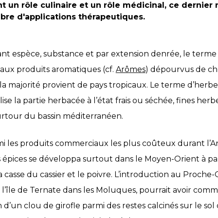
t un rôle culinaire et un rôle médicinal, ce dernier
bre d'applications thérapeutiques.
fiant espèce, substance et par extension denrée, le terme
 aux produits aromatiques (cf.
Arômes
) dépourvus de chl
 la majorité provient de pays tropicaux. Le terme d’her
lise la partie herbacée à l’état frais ou séchée, fines her
rtour du bassin méditerranéen.
mi les produits commerciaux les plus coûteux durant l’A
épices se développa surtout dans le Moyen-Orient à par
la casse du cassier et le poivre. L’introduction au Proche-O
île de Ternate dans les Moluques, pourrait avoir comme
on d’un clou de girofle parmi des restes calcinés sur le sol