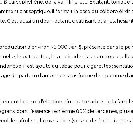
β-caryophyllène, de la vanilline, etc. Excitant, tonique g
amment antiseptique, il formait la base du célèbre élixi
e. C’est aussi un désinfectant, cicatrisant et anesthésian
production d’environ 75 000 t/an !), présente dans le pain 
nelle, le pot-au-feu, les marinades, la choucroute, elle e
ndonésie, il est ajouté au tabac pour cigarettes : sensatio
antage de parfum d’ambiance sous forme de « pomme d’a
ement la terre d’élection d’un autre arbre de la famille 
fragrans, dont l’essence renferme 80% de terpènes, plus
ol, le safrole et la myristicine (voisine de l’apiol du persil