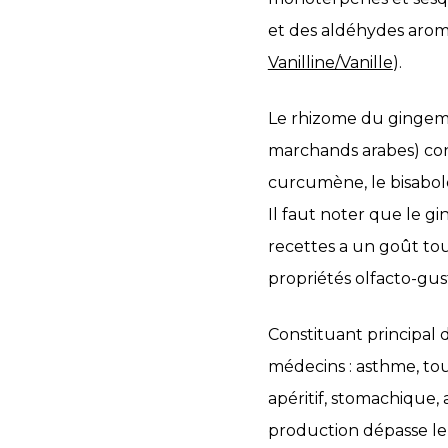
et des aldéhydes aroma
Vanilline/Vanille
).
Le rhizome du gingembr
marchands arabes) co
curcumène, le bisabolèn
Il faut noter que le g
recettes a un goût tout
propriétés olfacto-gust
Constituant principal 
médecins : asthme, tou
apéritif, stomachique, 
production dépasse le 