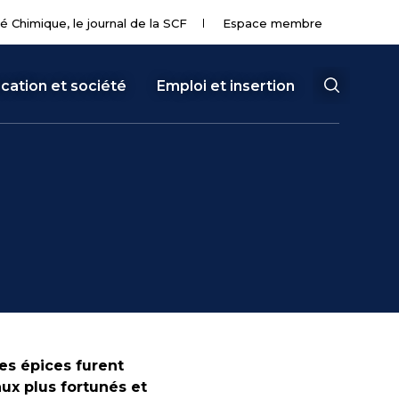
té Chimique, le journal de la SCF
Espace membre
cation et société
Emploi et insertion
les épices furent
x plus fortunés et