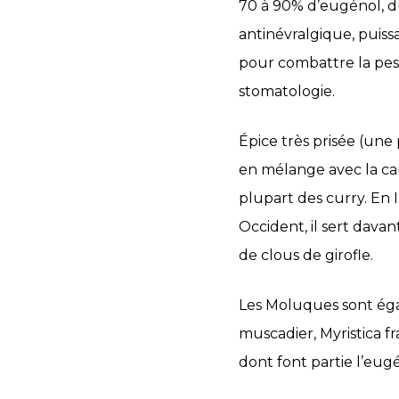
70 à 90% d’eugénol, du 
antinévralgique, puiss
pour combattre la pest
stomatologie.
Épice très prisée (une 
en mélange avec la can
plupart des curry. En I
Occident, il sert dav
de clous de girofle.
Les Moluques sont égal
muscadier, Myristica 
dont font partie l’eugén