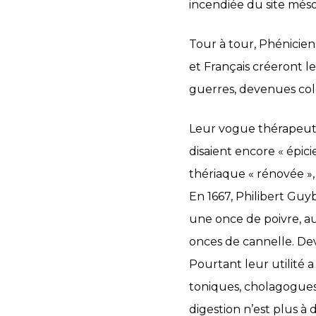
incendiée du site méso
Tour à tour, Phéniciens
et Français créeront l
guerres, devenues colo
Leur vogue thérapeutiq
disaient encore « épici
thériaque « rénovée », 
En 1667, Philibert Guy
une once de poivre, a
onces de cannelle. Dev
Pourtant leur utilit
toniques, cholagogues, 
digestion n’est plus 