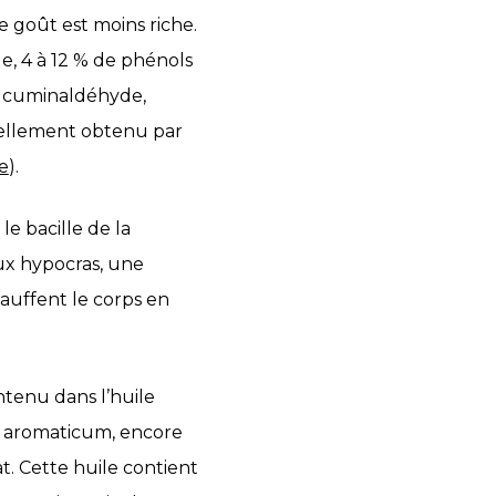
e goût est moins riche.
e, 4 à 12 % de phénols
e, cuminaldéhyde,
riellement obtenu par
e
).
le bacille de la
ux hypocras, une
auffent le corps en
ntenu dans l’huile
m aromaticum, encore
. Cette huile contient