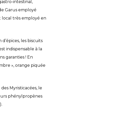
astro-intestinal,
r de Garus employé
t local très employé en
d’épices, les biscuits
st indispensable à la
ns garanties ! En
mbre », orange piquée
des Myristicacées, le
ieurs phénylpropènes
).