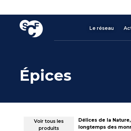
Skip
Panneau de gestion des cookies
to
content
Le réseau
Act
Épices
Délices de la Nature,
Voir tous les
longtemps des monna
produits