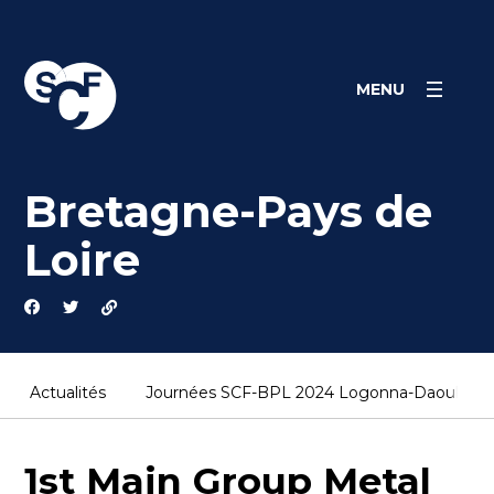
Skip
Panneau de gestion des cookies
to
content
MENU
Bretagne-Pays de
Loire
Actualités
Journées SCF-BPL 2024 Logonna-Daoulas (1
1st Main Group Metal