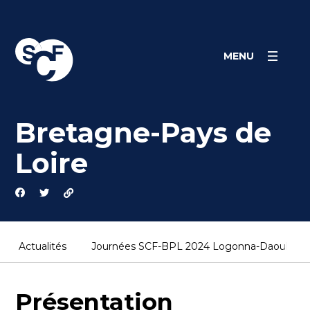
Skip
Panneau de gestion des cookies
to
content
MENU
Bretagne-Pays de
Loire
Actualités
Journées SCF-BPL 2024 Logonna-Daoulas (1
Présentation