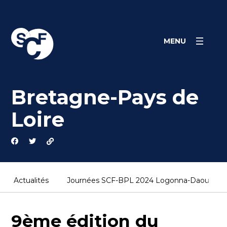
Skip
Panneau de gestion des cookies
to
content
MENU
Bretagne-Pays de
Loire
Actualités
Journées SCF-BPL 2024 Logonna-Daoulas (1
9ème édition du