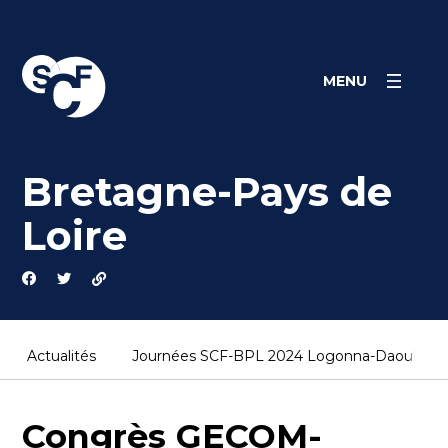
Skip
Panneau de gestion des cookies
to
content
MENU
Bretagne-Pays de
Loire
Actualités
Journées SCF-BPL 2024 Logonna-Daoulas (1
Congrès GECOM-