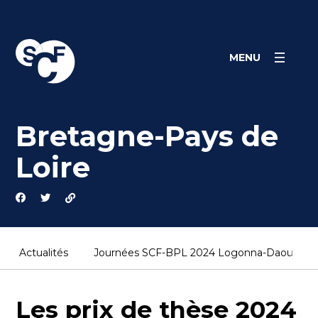
Skip
Panneau de gestion des cookies
to
content
MENU
Bretagne-Pays de
Loire
Actualités
Journées SCF-BPL 2024 Logonna-Daoulas (1
Les prix de thèse 2024