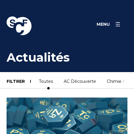
Skip
Panneau de gestion des cookies
to
content
MENU
Actualités
FILTRER
Toutes
AC Découverte
Chimie Indust