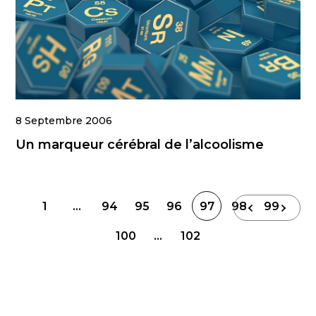
8 Septembre 2006
Un marqueur cérébral de l’alcoolisme
Navigation
1
…
94
95
96
97
98
99
des
100
…
102
articles