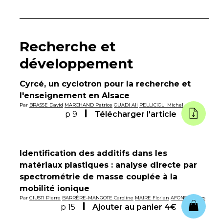
Recherche et
développement
Cyrcé, un cyclotron pour la recherche et
l'enseignement en Alsace
Par
BRASSE David
MARCHAND Patrice
OUADI Ali
PELLICIOLI Michel
p 9
Télécharger l'article
Identification des additifs dans les
matériaux plastiques : analyse directe par
spectrométrie de masse couplée à la
mobilité ionique
Par
GIUSTI Pierre
BARRÈRE-MANGOTE Caroline
MAIRE Florian
AFONSO Carlos
p 15
Ajouter au panier
4€