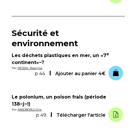
Sécurité et
environnement
e
Les déchets plastiques en mer, un «7
continent»~?
Par
MESSAL Roselyne
p 44
Ajouter au panier
4€
Le polonium, un poison frais (période
138~j~!)
Par
ANSOBORLO Eric
p 49
Télécharger l'article