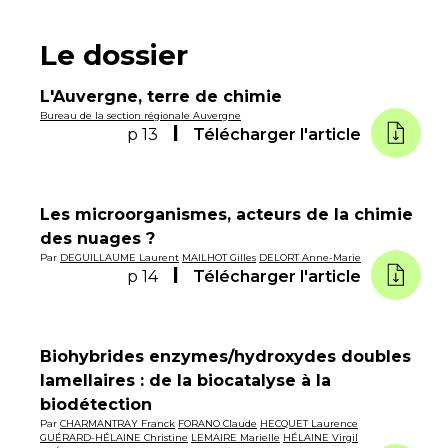
Le dossier
L'Auvergne, terre de chimie
Bureau de la section régionale Auvergne
p 13
Télécharger l'article
Les microorganismes, acteurs de la chimie
des nuages ?
Par
DEGUILLAUME Laurent
MAILHOT Gilles
DELORT Anne-Marie
p 14
Télécharger l'article
Biohybrides enzymes/hydroxydes doubles
lamellaires : de la biocatalyse à la
biodétection
Par
CHARMANTRAY Franck
FORANO Claude
HECQUET Laurence
GUÉRARD-HÉLAINE Christine
LEMAIRE Marielle
HÉLAINE Virgil