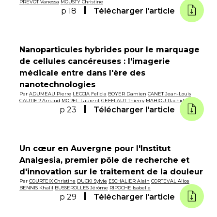
PRÉVOT Vanessa
MOUSTY Christine
p 18
Télécharger l'article
Nanoparticules hybrides pour le marquage
de cellules cancéreuses : l'imagerie
médicale entre dans l'ère des
nanotechnologies
Par
ADUMEAU Pierre
LECCIA Felicia
BOYER Damien
CANET Jean-Louis
GAUTIER Arnaud
MOREL Laurent
GEFFLAUT Thierry
MAHIOU Rachid
p 23
Télécharger l'article
Un cœur en Auvergne pour l'Institut
Analgesia, premier pôle de recherche et
d'innovation sur le traitement de la douleur
Par
COURTEIX Christine
DUCKI Sylvie
ESCHALIER Alain
CORTEVAL Alice
BENNIS Khalil
BUSSEROLLES Jérôme
RIPOCHE Isabelle
p 29
Télécharger l'article