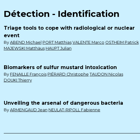
Détection - Identification
Triage tools to cope with radiological or nuclear
event
By
ABEND Michael
PORT Matthias
VALENTE Marco
OSTHEIM Patrick
MAJEWSKI Matthäus
HAUPT Julian
Biomarkers of sulfur mustard intoxication
By
FENAILLE François
PIÉRARD Christophe
TAUDON Nicolas
DOUKI Thierry
Unveiling the arsenal of dangerous bacteria
By
ARMENGAUD Jean
NEULAT-RIPOLL Fabienne