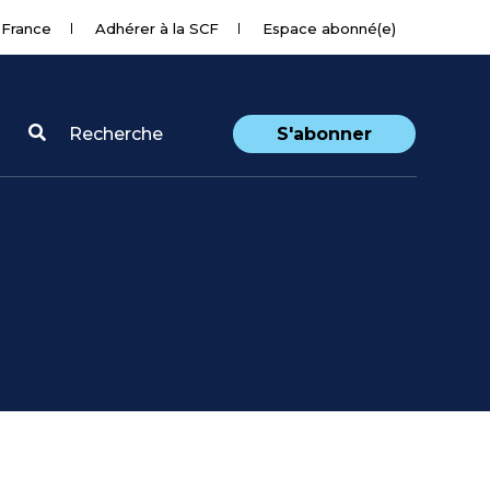
 France
Adhérer à la SCF
Espace abonné(e)
Recherche
S'abonner