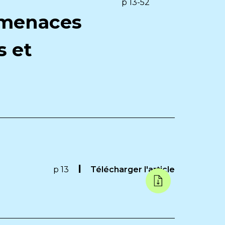
p 13-52
 menaces
s et
p 13
Télécharger l'article