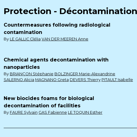
Protection - Décontaminatio
Countermeasures following radiological
contamination
By
LE GALLIC Clélia
VAN DER MEEREN Anne
Chemical agents decontamination with
nanoparticles
By
BRIANÇON Stéphanie
BOLZINGER Marie-Alexandrine
SALERNO Alicia
MAGNANO Greta
DEVERS Thierry
PITAULT Isabelle
New biocides foams for biological
decontamination of facilities
By
FAURE Sylvain
GAS Fabienne
LE TOQUIN Esther