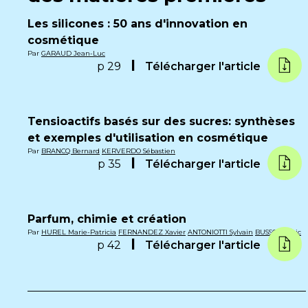
Les silicones : 50 ans d'innovation en
cosmétique
Par
GARAUD Jean-Luc
p 29
Télécharger l'article
Tensioactifs basés sur des sucres: synthèses
et exemples d'utilisation en cosmétique
Par
BRANCQ Bernard
KERVERDO Sébastien
p 35
Télécharger l'article
Parfum, chimie et création
Par
HUREL Marie-Patricia
FERNANDEZ Xavier
ANTONIOTTI Sylvain
BUSSOTTI Éric
p 42
Télécharger l'article