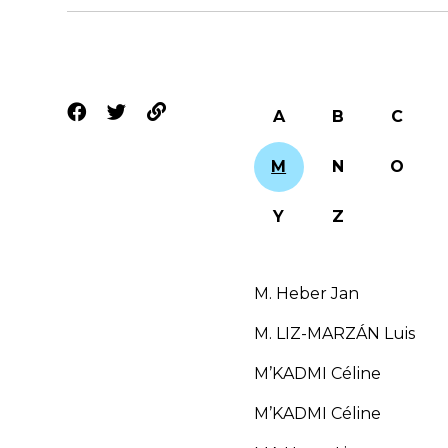
A
B
C
M
N
O
Y
Z
M. Heber Jan
M. LIZ-MARZÁN Luis
M’KADMI Céline
M’KADMI Céline