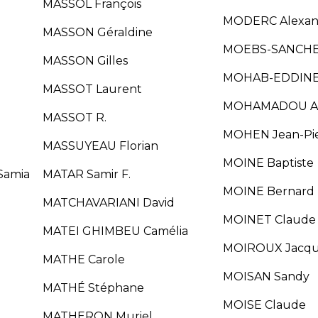
MASSOL François
MODERC Alexan
MASSON Géraldine
MOEBS-SANCHEZ
MASSON Gilles
MOHAB-EDDINE 
MASSOT Laurent
MOHAMADOU A
MASSOT R.
MOHEN Jean-Pi
MASSUYEAU Florian
MOINE Baptiste
amia
MATAR Samir F.
MOINE Bernard
MATCHAVARIANI David
MOINET Claude
MATEI GHIMBEU Camélia
MOIROUX Jacqu
MATHE Carole
MOISAN Sandy
MATHÉ Stéphane
MOISE Claude
MATHERON Muriel