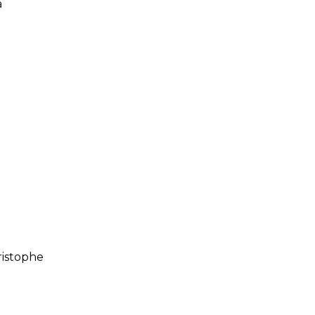
a
e
istophe