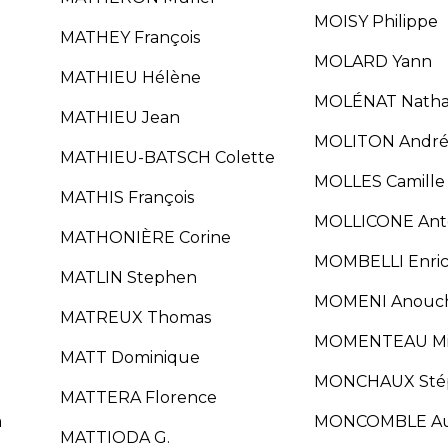
MOISY Philippe
MATHEY François
MOLARD Yann
MATHIEU Hélène
MOLÉNAT Natha
MATHIEU Jean
MOLITON Andr
MATHIEU-BATSCH Colette
MOLLES Camille
MATHIS François
MOLLICONE Ant
MATHONIÈRE Corine
MOMBELLI Enri
MATLIN Stephen
MOMENI Anouc
MATREUX Thomas
MOMENTEAU Mi
MATT Dominique
MONCHAUX Sté
MATTERA Florence
a
MONCOMBLE Au
MATTIODA G.