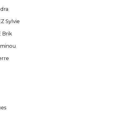
dra
 Sylvie
Brik
minou
erre
es