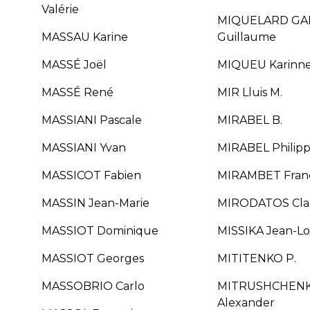
Valérie
MIQUELARD GA
MASSAU Karine
Guillaume
MASSÉ Joël
MIQUEU Karinn
MASSÉ René
MIR Lluis M.
MASSIANI Pascale
MIRABEL B.
MASSIANI Yvan
MIRABEL Philip
MASSICOT Fabien
MIRAMBET Franç
MASSIN Jean-Marie
MIRODATOS Cl
MASSIOT Dominique
MISSIKA Jean-Lo
MASSIOT Georges
MITITENKO P.
MASSOBRIO Carlo
MITRUSHCHEN
Alexander