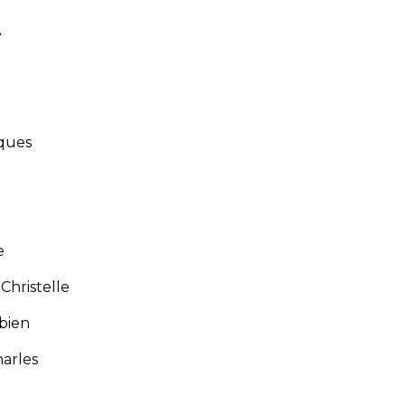
e
ques
e
hristelle
bien
arles