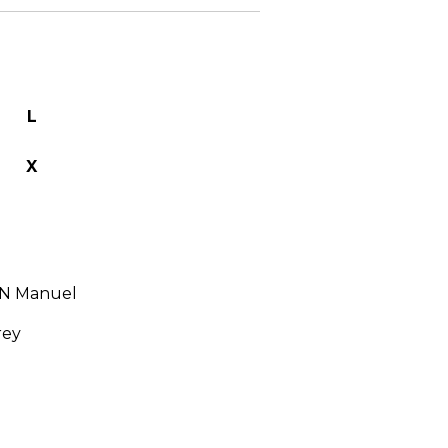
L
X
N Manuel
rey