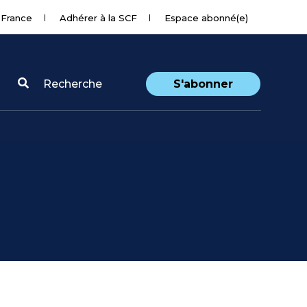
 France
Adhérer à la SCF
Espace abonné(e)
Recherche
S'abonner