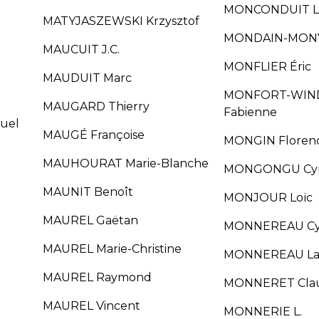
MONCONDUIT L
MATYJASZEWSKI Krzysztof
MONDAIN-MONVA
MAUCUIT J.C.
MONFLIER Éric
MAUDUIT Marc
MONFORT-WIN
MAUGARD Thierry
Fabienne
uel
MAUGÉ Françoise
MONGIN Floren
MAUHOURAT Marie-Blanche
MONGONGU Cyn
MAUNIT Benoît
MONJOUR Loïc
MAUREL Gaëtan
MONNEREAU Cyr
MAUREL Marie-Christine
MONNEREAU La
MAUREL Raymond
MONNERET Cla
MAUREL Vincent
MONNERIE L.