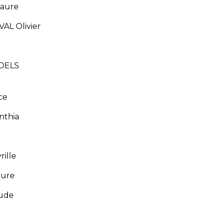
aure
L Olivier
DELS
ce
thia
ille
ure
ude