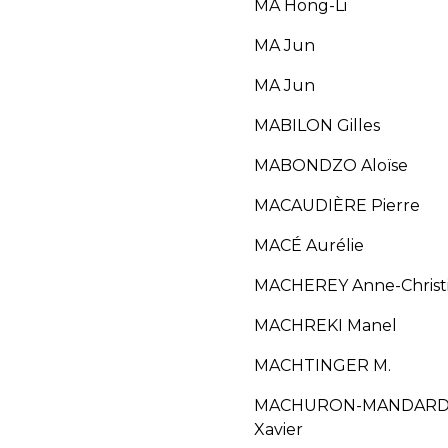
MA Hong-Li
MA Jun
MA Jun
MABILON Gilles
MABONDZO Aloïse
MACAUDIÈRE Pierre
MACÉ Aurélie
MACHEREY Anne-Christ
MACHREKI Manel
MACHTINGER M.
MACHURON-MANDAR
Xavier