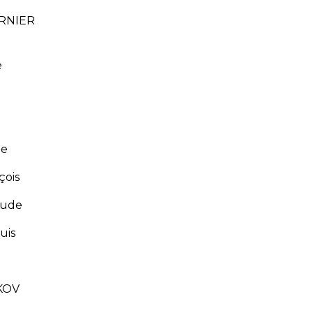
RNIER
e
pe
ois
aude
uis
KOV