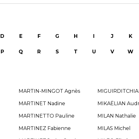
D
E
F
G
H
I
J
K
P
Q
R
S
T
U
V
W
MARTIN-MINGOT Agnès
MIGUIRDITCHIA
MARTINET Nadine
MIKAËLIAN Aud
MARTINETTO Pauline
MILAN Nathalie
MARTINEZ Fabienne
MILAS Michel