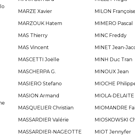
rcelo
MARZE Xavier
MILON François
MARZOUK Hatem
MIMERO Pascal
MAS Thierry
MINC Freddy
MAS Vincent
MINET Jean-Jac
MASCETTI Joëlle
MINH Duc Tran
MASCHERPA G.
MINOUX Jean
MASIERO Stefano
MIOCHE Philipp
MASION Armand
MIOLA-DELAITE C
me
MASQUELIER Christian
MIOMANDRE Fa
MASSARDIER Valérie
MIOSKOWSKI Ch
MASSARDIER-NAGEOTTE
MIOT Jennyfer