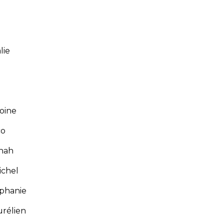
lie
é
oine
co
hah
chel
phanie
rélien