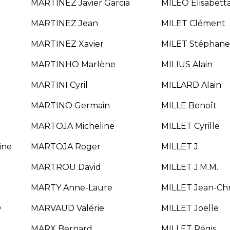
MARTINEZ Javier Garcia
MILEO Elisabett
MARTINEZ Jean
MILET Clément
MARTINEZ Xavier
MILET Stéphan
MARTINHO Marlène
MILIUS Alain
MARTINI Cyril
MILLARD Alain
MARTINO Germain
MILLE Benoît
MARTOJA Micheline
MILLET Cyrille
ine
MARTOJA Roger
MILLET J.
MARTROU David
MILLET J.M.M.
MARTY Anne-Laure
MILLET Jean-Chr
D
MARVAUD Valérie
MILLET Joelle
MARX Bernard
MILLET Régis